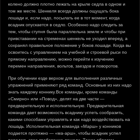
колено должно плотно лежать на крыле седла в одном и
том же месте. Шенкеля всегда должны ощущать бока
лошади и, если надо, посылать ее в тот момент, когда
всадник опускается в седло. Особенно надо следить за
тем, чтобы ступня была параллельна земле и чтобы при
привставании на стременах шенкель не уходил вперед, а
сохранял правильное положение у боков лошади. Когда вы
освоитесь с управлением на учебной и строевой рыси по
прямому направлению, можно перейти к изучению
перемен направления, вольтов, заездов и поворотов.
При обучении езде верхом для выполнения различных
упражнений применяют ряд команд. Основные из них надо
знать каждому коннику.Все команды, кроме команды
«Смирно» или «Повод», делят на две части —
предварительную и исполнительную. Предварительная
команда дает возможность всаднику успеть сообразить,
какими способами управлять и как надо воздействовать на
лошадь. Исполнительная команда «Марш» у конников
подается протяжно — «ма-арш», чтобы всадник успел