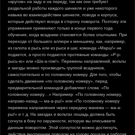
«кругом» на заду и на переду, так как они требуют
раздельной работы каждого шенкеля и уже некоторого
навыка во взаимодействии шенкеля, повода и корпуса,
которые действуют всегда в сторону поворота. Поэтому эти
упражнения применяют только в конце первого года
обучения, когда всадники становятся более опытными. При
переходе от большего аллюри к меньшему, как, например,
из галопа в рысь или из рыси в шаг, команда «Марш!» не
подается, а просто подаются протяжные команды: «Р-р-
рысь-ю» или «Ша-а-гом!». Перемены направлений, вольты
и заезды можно производить группой всадников,
самостоятельно и по головному номеру. Для того, чтобы
сделать движение «по головному номеру», перед
предварительной командой добавляют слова: «По
головному номеру…» Например: «По головному номеру,
направо-назад — ма-а-рш!» или «По головному номеру
перемена направления через середину манежа — ма-а-
рш!» и т. д. На заездах и вольтах лошадь должна быть
согнута в боку по окружности, которую вы описываете
данным поворотом. Этой согнутости можно достигнуть,
действуя внутренним поводом на голову лошади и работая