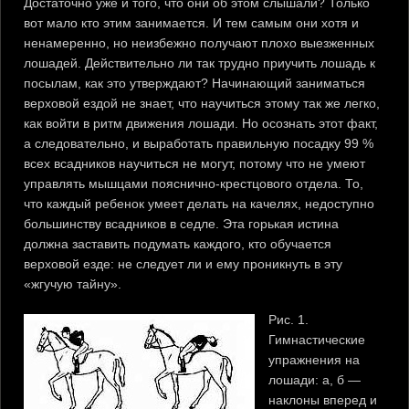
Достаточно уже и того, что они об этом слышали? Только
вот мало кто этим занимается. И тем самым они хотя и
ненамеренно, но неизбежно получают плохо выезженных
лошадей. Действительно ли так трудно приучить лошадь к
посылам, как это утверждают? Начинающий заниматься
верховой ездой не знает, что научиться этому так же легко,
как войти в ритм движения лошади. Но осознать этот факт,
а следовательно, и выработать правильную посадку 99 %
всех всадников научиться не могут, потому что не умеют
управлять мышцами пояснично-крестцового отдела. То,
что каждый ребенок умеет делать на качелях, недоступно
большинству всадников в седле. Эта горькая истина
должна заставить подумать каждого, кто обучается
верховой езде: не следует ли и ему проникнуть в эту
«жгучую тайну».
Рис. 1.
Гимнастические
упражнения на
лошади: а, б —
наклоны вперед и