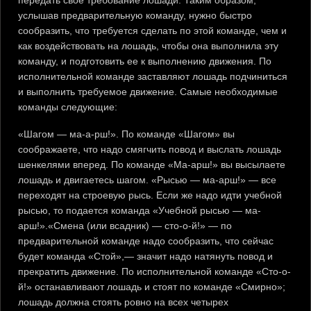
передать свое требование лошади. Таким образом,
услышав предварительную команду, нужно быстро
сообразить, что требуется сделать по этой команде, чем и
как воздействовать на лошадь, чтобы она выполнила эту
команду, и подготовить ее к выполнению движения. По
исполнительной команде заставляют лошадь подчиниться
и выполнить требуемое движение. Самые необходимые
команды следующие:
«Шагом — ма-а-рш!». По команде «Шагом» вы
соображаете, что надо смягчить повод и выслать лошадь
шенкелями вперед. По команде «Ма-арш!» вы высылаете
лошадь и двигаетесь шагом. «Рысью — ма-арш!» — все
переходят на строевую рысь. Если же надо идти учебной
рысью, то подается команда «Учебной рысью — ма-
арш!».«Смена (или всадник) — сто-о-й!» — по
предварительной команде надо сообразить, что сейчас
будет команда «Стой»,— значит надо натянуть повод и
прекратить движение. По исполнительной команде «Сто-о-
й!» останавливают лошадь и стоят по команде «Смирно»;
лошадь должна стоять ровно на всех четырех