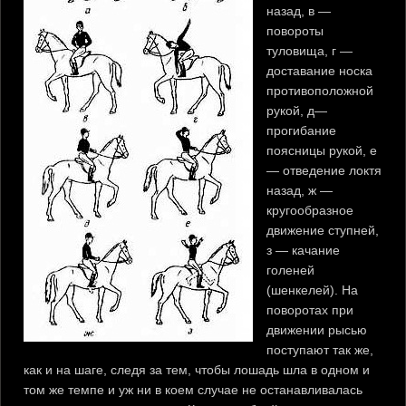
назад, в —
повороты
туловища, г —
доставание носка
противоположной
рукой, д—
прогибание
поясницы рукой, е
— отведение локтя
назад, ж —
кругообразное
движение ступней,
з — качание
голеней
(шенкелей). На
поворотах при
движении рысью
поступают так же,
как и на шаге, следя за тем, чтобы лошадь шла в одном и
том же темпе и уж ни в коем случае не останавливалась