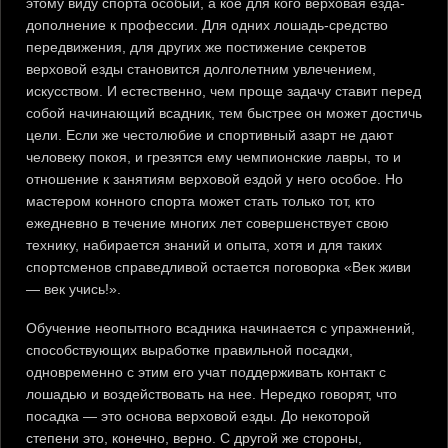
этому виду спорта особый, а кое для кого верховая езда-
дополнение к профессии. Для одних лошадь-средство
передвижения, для других же постижение секретов
верховой езды становится долголетним увлечением,
искусством. И естественно, чем проще задачу ставит перед
собой начинающий всадник, тем быстрее он может достичь
цели. Если же честолюбие и спортивный азарт не дают
человеку покоя, и грезятся ему чемпионские лавры, то и
отношение к занятиям верховой ездой у него особое. Но
мастером конного спорта может стать только тот, кто
ежедневно в течение многих лет совершенствует свою
технику, набирается знаний и опыта, хотя и для таких
спортсменов справедливой остается поговорка «Век живи
— век учись!».
Обучение неопытного всадника начинается с упражнений,
способствующих выработке правильной посадки,
одновременно с этим его учат поддерживать контакт с
лошадью и воздействовать на нее. Нередко говорят, что
посадка — это основа верховой езды. До некоторой
степени это, конечно, верно. С другой же стороны,