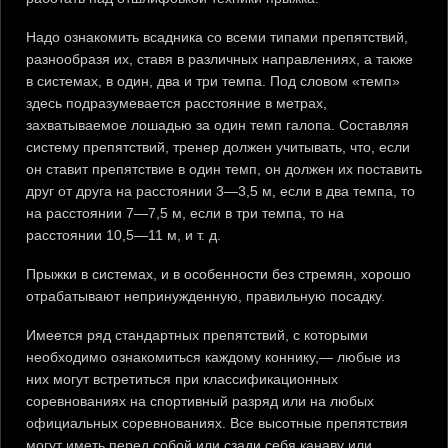
Надо ознакомить всадника со всеми типами препятствий,
разнообразя их, ставя в различных направлениях, а также
в системах, в один, два и три темпа. Под словом «темп»
здесь подразумевается расстояние в метрах,
захватываемое лошадью за один темп галопа. Составляя
систему препятствий, тренер должен учитывать, что, если
он ставит препятствие в один темп, он должен их поставить
друг от друга на расстоянии 3—3,5 м, если в два темпа, то
на расстоянии 7—7,5 м, если в три темпа, то на
расстоянии 10,5—11 м, и т. д.
Прыжки в системах, и в особенности без стремян, хорошо
отрабатывают непринужденную, правильную посадку.
Имеется ряд стандартных препятствий, с которыми
необходимо ознакомиться каждому коннику,— любые из
них могут встретиться при классификационных
соревнованиях на спортивный разряд или на любых
официальных соревнованиях. Все высотные препятствия
могут иметь перед собой или сзади себя канаву или