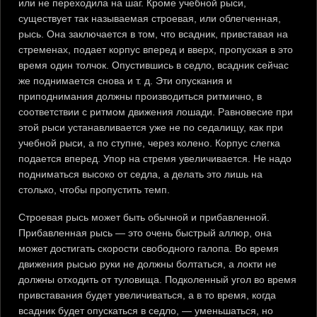
или не переходила на шаг. Кроме учебной рыси,
существует так называемая строевая, или облегченная,
рысь. Она заключается в том, что всадник, привставая на
стременах, подает корпус вперед и вверх, пропуская в это
время один толчок. Опустившись в седло, всадник сейчас
же поднимается снова и т. д. Эти опускания и
приподнимания должны производиться ритмично, в
соответствии с ритмом движения лошади. Равновесие при
этой рыси устанавливается уже не по седалищу, как при
учебной рыси, а по ступне, через колено. Корпус слегка
подается вперед. Упор на стремя увеличивается. Не надо
подниматься высоко от седла, а делать это лишь на
столько, чтобы пропустить темп.
Строевая рысь может быть обычной и прибавленной.
Прибавленная рысь — это очень быстрый аллюр, она
может достигать скорости свободного галопа. Во время
движения рысью руки не должны болтаться, а локти не
должны отходить от туловища. Подколенный угол во время
привставания будет увеличиваться, а в то время, когда
всадник будет опускаться в седло, — уменьшаться, но