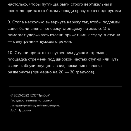
настолько, чтобы путлища были строго вертикальны и
шенкеля прижаты к бокам лошади сразу же за подпругами.
9. Стопа несколько вывернута наружу так, чтобы подошвы
сапог были видны человеку, стоящему на земле. Это
помогает удерживать колени прижатыми к седлу, а ступни
— к внутренним дужкам стремян.
10. Ступни прижаты к внутренним дужкам стремян,
площадка стремени под широкой частью ступни или чуть
сзади, каблуки опущены вниз, носки лишь слегка
развернуты (примерно на 20 — 30 градусов).
© 2013-2022 КСК "ПриБой"
Государственный историко-
литературный музей-заповедник
А.С. Пушкина