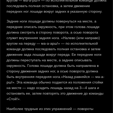
кругом — ма-а-рш!» — по исполнительной команде должна
последовать полная остановка, а затем движение
передних ног лошади вокруг задних в указанную сторону.
Задние ноги лошади должны повернуться на месте, а
передние описать окружность, при этом голова лошади
должна смотреть в сторону поворота, а осью поворота
служит внутренняя задняя нога. «Налево (или направо)
кругом на переду — ма-а-арш!» — по исполнительной
команде должна последовать полная остановка и затем
движение зада лошади вокруг переда. Ее передние ноги
должны переступать на месте, а задние описывать
окружность. Голова лошади должна быть направлена в
сторону движения задних ног, а осью поворота должна
быть внутренняя передняя нога.«Назад равняйся — ма-а-
рш!». Эта команда обычно подается из положения стойки
на месте — надо осадить лошадь назад на 3—4 шага и
остановить ее, затем повторять это движение до команды
«Стой!».
Наиболее трудные из этих упражнений — повороты