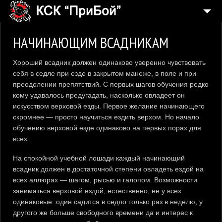
4
О КЛУБЕ
НАЧИНАЮЩИМ ВСАДНИКАМ
6
ЖИЗНЬ КЛУБА
Хороший всадник должен одинаково уверенно чувствовать
НАШИ ЛОШАДИ
себя в седле при езде в закрытом манеже, в поле и при
преодолении препятствий. С первых шагов обучения редко
МЕДИА
кому удавалось предугадать, насколько овладеет он
УСЛУГИ И ЦЕНЫ
искусством верховой езды. Первое желание начинающего
скромнее — просто научиться ездить верхом. Но начало
3
ИНФОРМАЦИЯ
обучению верховой езде одинаково на первых порах для
всех.
КОНТАКТЫ
На спокойной учебной лошади каждый начинающий
всадник должен в достаточной степени овладеть ездой на
всех аллюрах — шагом, рысью и галопом. Возможности
заниматься верховой ездой, естественно, не у всех
одинаковые: один садится в седло только раз в неделю, у
другого же больше свободного времени да и интерес к