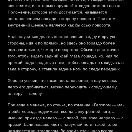
шенкелями, из которых наружный отведен немного назад.
Положение, которое этим достигается, называется
постановлением лошади в сторону поворота. При этом
внутренний шенкель является как бы осью поворота.
Надо научиться делать постановление в одну и другую
стороны, идя и по прямой, но здесь оно гораздо более
незначительное, чем при поворотах. Обычно достаточно
того, чтобы видеть задний край глаза лошади, но, идя по
прямой, надо следить за тем, чтобы лошадь не откидывала
зада в сторону, а ставила задние ноги по следу передних.
Хорошо усвоив, что такое постановление, и научившись
легко его добиваться, можно переходить к следующему
аллюру — галопу.
При езде в манеже, по стенке, по команде «Галопом — ма-
а-рш!» лошадь поднимают всегда с внутренней ноги, а
именно: при езде налево — с левой, при езде направо — с
правой. Если лошадь идет с наружной ноги, такой галоп
называется контргалопом. Во время езды надо всегда