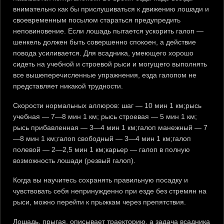
внимательно как бы прислушиваться к движению лошади и
своевременным посылом стараться предупредить
неповиновение. Если лошадь пытается ускорить галоп —
шенкель должен быть совершенно спокоен, а действие
повода усиливается. Для всадника, умеющего хорошо
сидеть на учебной и строевой рыси и могущего выполнять
все вышеперечисленные упражнения, езда галопом не
представляет никакой трудности.
Скорости нормальных аллюров: шаг — 10 мин 1 км;рысь
учебная — 7—8 мин 1 км; рысь строевая — 5 мин 1 км;
рысь прибавленная — 3—4 мин 1 км;галоп манежный — 7
—8 мин 1 км;галоп свободный — 3—4 мин 1 км;галоп
полевой — 2—2,5 мин 1 км;карьер — галоп в полную
возможность лошади (резвый галоп).
Когда вы научитесь сохранять правильную посадку и
чувствовать себя непринужденно при езде без стремян на
рыси, можно перейти к прыжкам через препятствия.
Лошадь, прыгая, описывает траекторию, а задача всадника