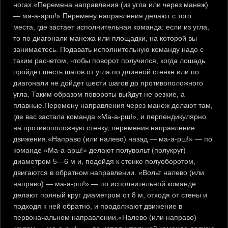
ногах.«Перемена направления (из угла или через манеж)
— ма-а-арш!» Перемену направления делают с того
места, где застает исполнительная команда: если из угла,
то по диагонали манежа или площадки, на которой вы
занимаетесь. Подавать исполнительную команду надо с
таким расчетом, чтобы поворот получился, когда лошадь
пройдет шесть шагов от угла по длинной стенке или по
диагонали не дойдет шести шагов до противоположного
угла. Таким образом повороты выйдут не резкие, а
плавные.Перемену направления через манеж делают там,
где вас застала команда «Ма-а-ршI», и перпендикулярно
на противоположную стенку, переменив направление
движения.«Направо (или налево) назад — ма-а-рш!» — по
команде «Ма-а-арш!» делают полувольт (полукруг)
диаметром 5—6 м и, подойдя к стенке полуоборотом,
двигаются в обратном направлении. «Вольт налево (или
направо) — ма-а-рш!» — по исполнительной команде
делают полный круг диаметром от 8 м, отходя от стены и
подходя к ней обратно, и продолжают движение в
первоначальном направлении.«Налево (или направо)