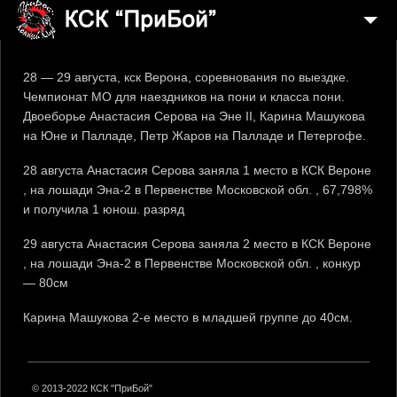
4
О КЛУБЕ
28 — 29 августа, кск Верона, соревнования по выездке.
6
ЖИЗНЬ КЛУБА
Чемпионат МО для наездников на пони и класса пони.
Двоеборье Анастасия Серова на Эне II, Карина Машукова
НАШИ ЛОШАДИ
на Юне и Палладе, Петр Жаров на Палладе и Петергофе.
МЕДИА
28 августа Анастасия Серова заняла 1 место в КСК Вероне
УСЛУГИ И ЦЕНЫ
, на лошади Эна-2 в Первенстве Московской обл. , 67,798%
и получила 1 юнош. разряд
3
ИНФОРМАЦИЯ
29 августа Анастасия Серова заняла 2 место в КСК Вероне
КОНТАКТЫ
, на лошади Эна-2 в Первенстве Московской обл. , конкур
— 80см
Карина Машукова 2-е место в младшей группе до 40см.
© 2013-2022 КСК "ПриБой"